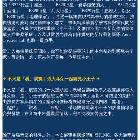
的「B325行星｜國王」、「B326行星｜愛慕虛榮的人」、「B327行星
｜酒鬼」、「B328行星｜商人行星」、「B329行星｜點燈人」以及
「B330行星｜地理學家」，將逐一構築實現成為奇幻的星球空間。擅
長繽紛可愛時尚的插畫家呂志文，畫風精緻華麗穿梭古典與當代間的
張嘉穎，法國官方授權重繪《小王子》及創作75周年全新創作的首位
華人插畫蔡景康，以及以雷射光作為創作媒材的新媒藝術團隊 Aura
Creative Lab 也將一展身手。
當走入每個星球展間時，你可能會疑惑星球上的主角都跑到哪兒去了
呢？再定睛一瞧，原來你正是每一位星球主角！
✦
不只是「看」展覽｜張大耳朵一起聽見小王子 ✦
不只是「看」展覽的另一大重頭戲，展場音樂與故事人說書讓你張大
耳朵聽，是「小王子的藝想世界 75周年特展」絕對不可錯過的亮點！
由擅長古箏與鋼琴的音樂家何佳樺為展場量身定做四段「開場」、
「起點」、「旅程」、「終點」，帶領觀眾隨著小王子的故事軸線聚
合與發散，在音符中堆疊觀展情緒，完全沈浸於聲光之中。
除了展場音樂的引導之外，本次展覽重磅邀請到國民MC、各大頒獎典