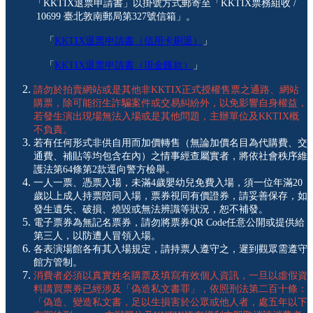
「KKTIX退票申請書」以掛號方式郵寄至「KKTIX票務組收 /
10699 臺北敦南郵局第327號信箱」。
「
KKTIX退票申請書（信用卡刷退）
」
「
KKTIX退票申請書（現金匯款）
」
請勿於拍賣網站或是其他非KKTIX正式授權售票之通路、網站
購票，除可能衍生詐騙案件或交易糾紛外，以免影響自身權益，
若發生演出現場無法入場或是其他問題，主辦單位及KKTIX概
不負責。
若有任何形式非供自用而加價轉售（無論加價名目為代購費、交
通費、補貼等均包含在內）之情事經查屬實者，將依社會秩序維
護法第64條第2款逕向警方檢舉。
一人一票、憑票入場，未滿4歲嬰幼兒免費入場，須一位年滿20
歲以上成人持票陪同入場，票券視同有價證券，請妥善保存，如
發生遺失、破損、燒毀或無法辨識等狀況，恕不補發。
電子票券為無記名票券，請勿將票券QR Code任意公開或提供給
第三人，以防遭人冒領入場。
各表演場館各有其入場規定，請持票人遵守之，遲到觀眾需遵守
館方管制。
消費者必須以真實姓名購票及填寫有效個人資訊，一旦以虛假資
料購買票券已經涉及「偽造私文書罪」，依照刑法第二百十條：
「偽造、變造私文書，足以生損害於公眾或他人者，處五年以下