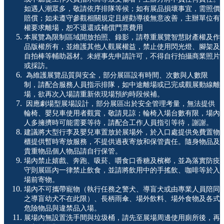
如遇人潮眾多，敬請依序排隊等候；如有展品損壞事宜，需照價
賠償；如未遵守參觀相關規定且經勸導後無意改善，主辦單位有
權要求離場，恕不退還或補償門票費用
本展覽為限制區域開放拍照、錄影，請尊重展覽智慧財產權及作
品版權所有，並維護其他人觀展權益，禁止使用閃光燈、腳架及
自拍棒等輔助器材。未經事先申請許可，不得自行拍攝商業照片
或採訪。
為維護展覽品質與安全，部分展區設有時間、次數與人數限
制，請配合服務人員指示排隊，如中途離場或已完成觀展動線離
場，欲再次入場請重新依現場預約時段候補。
因應劇場型展場設計，部分展區出於安全管理考量，無法提供
輪椅、嬰兒車使用者觀賞，敬請見諒；輪椅入場台數有限，場內
人多擁擠時可能需要等待，請配合工作人員指引等待，謝謝。
建議將大型行李及嬰兒車置放於展場外，於入口處提供免費置物
櫃提供暫時寄放服務，不提供過夜寄放和保管責任。隨身物品及
貴重物品個人物品請自行保管。
場內禁止嬉戲、奔跑、吸菸、嚼食口香糖及檳榔，並為落實防疫
守則展區內一律禁止飲食，並請將飲用中的手搖飲、咖啡等於入
場前寄物。
場內不可攜帶寵物（執行任務之警犬、導盲犬或由專業人員陪同
之導盲幼犬不在此限）、長柄雨傘、場外飲料、場外食物及各式
危險物品與違禁品入場。
展場內無設置洗手間與垃圾桶，請先至展場周邊使用廁所後，再