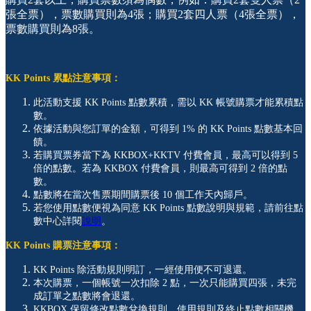
張全票），票數購買則為4張；購買2套四人票（4張全票），
票數購買則為8張。
KK Points 累點注意事項：
此活動支援 KK Points 點數累積，需以 KK 帳號購票才能累積點
數。
依據活動與您訂單的金額，可得到 1% 的 KK Points 點數基本回
饋。
若購買票券當下為 KKBOX+KKTV 付費會員，最高可以得到 5
倍的點數。若為 KKBOX 付費會員，則最高可得到 2 倍的點
數。
點數將在當次售票期間購票後 10 個工作天內歸戶。
若您使用點數便視為同意 KK Points 點數說明與規範，請前往點
數中心詳閱
說明
。
KK Points 購票注意事項：
KK Points 除活動規則明訂，一經使用便不可退還。
本次購票，一個帳號一次扣除 2 點，一次只能購買四張，未完
成訂單之點數將會退還。
KKBOX 保留修改點數兌換規則、使用規則及終止點數相關機