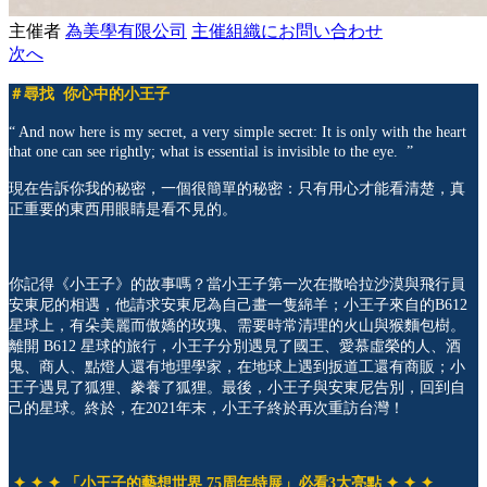
主催者
為美學有限公司
主催組織にお問い合わせ
次へ
＃尋找 你心中的小王子
“ And now here is my secret, a very simple secret: It is only with the heart
that one can see rightly; what is essential is invisible to the eye. ”
現在告訴你我的秘密，一個很簡單的秘密：只有用心才能看清楚，真
正重要的東西用眼睛是看不見的。
你記得《小王子》的故事嗎？當小王子第一次在撒哈拉沙漠與飛行員
安東尼的相遇，他請求安東尼為自己畫一隻綿羊；小王子來自的B612
星球上，有朵美麗而傲嬌的玫瑰、需要時常清理的火山與猴麵包樹。
離開 B612 星球的旅行，小王子分別遇見了國王、愛慕虛榮的人、酒
鬼、商人、點燈人還有地理學家，在地球上遇到扳道工還有商販；小
王子遇見了狐狸、豢養了狐狸。最後，小王子與安東尼告別，回到自
己的星球。終於，在2021年末，小王子終於再次重訪台灣！
✦ ✦ ✦
「小王子的藝想世界 75周年特展」必看3大亮點 ✦ ✦ ✦