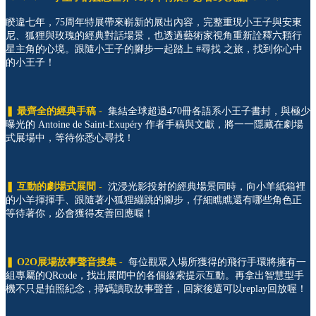
睽違七年，75周年特展帶來嶄新的展出內容，完整重現小王子與安東
尼、狐狸與玫瑰的經典對話場景，也透過藝術家視角重新詮釋六顆行
星主角的心境。跟隨小王子的腳步一起踏上 #尋找 之旅，找到你心中
的小王子！
❚
最齊全的經典手稿
-
集結全球超過470冊各語系小王子書封，與極少
曝光的 Antoine de Saint-Exupéry 作者手稿與文獻，將一一隱藏在劇場
式展場中，等待你悉心尋找！
❚
互動的劇場式展間
-
沈浸光影投射的經典場景同時，向小羊紙箱裡
的小羊揮揮手、跟隨著小狐狸繃跳的腳步，仔細瞧瞧還有哪些角色正
等待著你，必會獲得友善回應喔！
❚ O2O
展場故事聲音搜集
-
每位觀眾入場所獲得的飛行手環將擁有一
組專屬的QRcode，找出展間中的各個線索提示互動。再拿出智慧型手
機不只是拍照紀念，掃碼讀取故事聲音，回家後還可以replay回放喔！