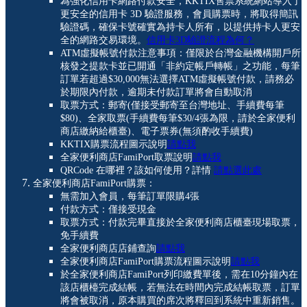
為強化信用卡網路付款安全，KKTIX售票系統網站導入了
更安全的信用卡 3D 驗證服務，會員購票時，將取得簡訊
驗證碼，確保卡號確實為持卡人所有，以提供持卡人更安
全的網路交易環境。
信用卡3D驗證流程為何？
ATM虛擬帳號付款注意事項：僅限於台灣金融機構開戶所
核發之提款卡並已開通「非約定帳戶轉帳」之功能，每筆
訂單若超過$30,000無法選擇ATM虛擬帳號付款，請務必
於期限內付款，逾期未付款訂單將會自動取消
取票方式：郵寄(僅接受郵寄至台灣地址、手續費每筆
$80)、全家取票(手續費每筆$30/4張為限，請於全家便利
商店繳納給櫃臺)、電子票券(無須酌收手續費)
KKTIX購票流程圖示說明
請點我
全家便利商店FamiPort取票說明
請點我
QRCode 在哪裡？該如何使用？詳情
請點選此處
全家便利商店FamiPort購票：
無需加入會員，每筆訂單限購4張
付款方式：僅接受現金
取票方式：付款完畢直接於全家便利商店櫃臺現場取票，
免手續費
全家便利商店店鋪查詢
請點我
全家便利商店FamiPort購票流程圖示說明
請點我
於全家便利商店FamiPort列印繳費單後，需在10分鐘內在
該店櫃檯完成結帳，若無法在時間內完成結帳取票，訂單
將會被取消，原本購買的席次將釋回到系統中重新銷售。