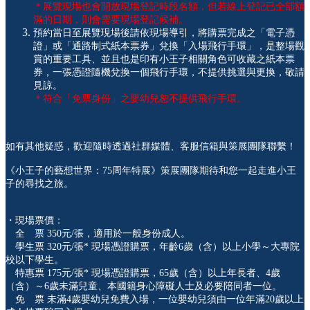
＊展覽現場也會開放現場登記時段名額，但若線上登記已全部額
滿的日期，則會需要現場登記候補。
預約當日至展覽現場後請依現場導引，將購票完成之「電子憑
證」或「通路制式紙本票券」兌換「入場飛行手環」，是整場觀
賞的重要工具、並且也是印有小王子相關角色可收藏之紙本票
券，一張憑證隨機兌換一個飛行手環，不提供挑選與更換，敬請
見諒。
＊符合「免票身份」之嬰幼兒恕不提供飛行手環。
如有其他疑惑，歡迎隨時透過社群媒體、客服信箱與策展團隊聯繫！
《小王子的藝想世界：75周年特展》策展團隊期待和您一起走進小王
子的尋找之旅。
・現場票價：
全 票 350元/張，適用於一般身份成人。
學生票 320元/張* 現場憑證購票，年齡6歲（含）以上小學～大專院
校以下學生。
特惠票 175元/張* 現場憑證購票，65歲（含）以上年長者、4歲
（含）～6歲未滿兒童、本國籍身心障礙人士及必要陪同者一位。
免 票 未滿4歲嬰幼兒免費入場，一位嬰幼兒須由一位年滿20歲以上