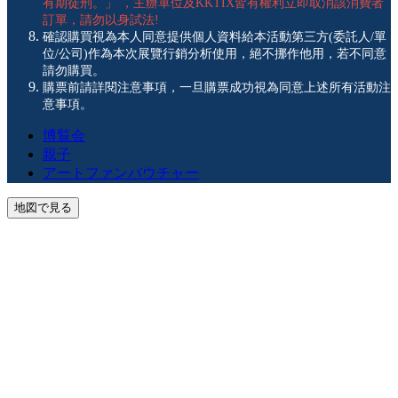
有期徒刑。」 ，主辦單位及KKTIX皆有權利立即取消該消費者
訂單，請勿以身試法!
確認購買視為本人同意提供個人資料給本活動第三方(委託人/單
位/公司)作為本次展覽行銷分析使用，絕不挪作他用，若不同意
請勿購買。
購票前請詳閱注意事項，一旦購票成功視為同意上述所有活動注
意事項。
博覧会
親子
アートファンバウチャー
地図で見る