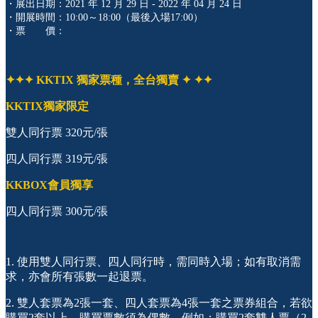
・展出日期：2021 年 12 月 29 日 - 2022 年 04 月 24 日
・開展時間：10:00～18:00（最後入場17:00）
・票 價：
✦✦✦ KKTIX
獨家票種，全台獨賣 ✦ ✦✦
KKTIX獨家限定
雙人同行票 320元/張
四人同行票 319元/張
KKBOX會員獨享
四人同行票 300元/張
1. 使用雙人同行票、四人同行時，需同時入場；如有取消需
求，亦會所有張數一起退票。
2. 雙人套票為2張一套、四人套票為4張一套之票券組合，若欲
購買2套以上，購買票數須為偶數，例如：購買2套雙人票（2