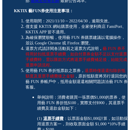
部
振興五倍券官網
最新公告為準。
KKTIX 藝FUN券使用注意事項：
使用期間：2021/11/10 ~ 2022/04/30，逾期失效。
僅支援 KKTIX 網站購票使用，全家便利商店 FamiPort、
KKTIX APP 皆不適用。
為確保瀏覽順暢，使用藝 FUN 券購票建議以電腦操作，
並以 Google Chrome 或 Firefox 瀏覽。
退票方式請詳閱各活動頁之退票方式說明，
藝 FUN 券不
得用於扣抵退票手續費，如自付票券金額不足以支付退票
手續費時，需以匯款方式將退票手續費補足後，始能完成
退票申請流程。
使用藝 FUN 券折抵票款之票券，
退票時僅退還扣除折抵
額度及退票手續費後之金額
，原折抵額度將另行退回您的
藝 FUN 券帳戶中，抵用金額退還相關問題請洽藝 FUN 券
客服。
舉例說明：消費者購買一張票價$1,000的票券，使
用藝 FUN 券折抵$100，實際支付$900，其退票手
續費及退款金額如下：
(1)
退票手續費
：以票面金額$1,000計算，如活動採
用退票方案一，則收取票面金額 $1,000 *10%手續
費 = $100。