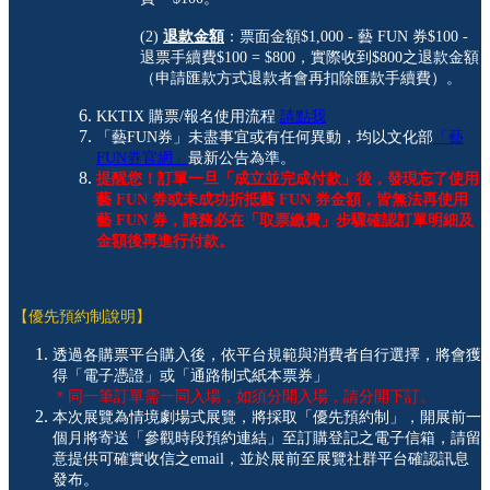
(2)
退款金額
：票面金額$1,000 - 藝 FUN 券$100 -
退票手續費$100 = $800，實際收到$800之退款金額
（申請匯款方式退款者會再扣除匯款手續費）。
KKTIX 購票/報名使用流程
請點我
「藝FUN券」未盡事宜或有任何異動，均以文化部
「藝
FUN券官網」
最新公告為準。
提醒您！訂單一旦「成立並完成付款」後，發現忘了使用
藝 FUN 券或未成功折抵藝 FUN 券金額，皆無法再使用
藝 FUN 券，請務必在「取票繳費」步驟確認訂單明細及
金額後再進行付款。
【優先預約制說明】
透過各購票平台購入後，依平台規範與消費者自行選擇，將會獲
得「電子憑證」或「通路制式紙本票券」
＊同一筆訂單需一同入場，如須分開入場，請分開下訂。
本次展覽為情境劇場式展覽，將採取「優先預約制」，開展前一
個月將寄送「參觀時段預約連結」至訂購登記之電子信箱，請留
意提供可確實收信之email，並於展前至展覽社群平台確認訊息
發布。