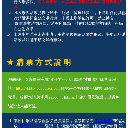
行入場參觀。
每次離場後，如需再次進場皆需再次進行現場預
約。
凡入場因活動兌換之酷卡、紀念品皆屬非賣品，不適用任何其他
行銷活動與金錢交易行為，未經主辦單位許可，禁止轉售。
展覽營業時間及規定若有所異動，請依現場或官方網站、粉絲
頁公告為準。
上述事項若有未盡事宜，主辦單位保留活動之修改、變更或取消
活動及注意事項之解釋權利。
★
購 票 方 式 說 明
您的KKTIX會員需完成"電子郵件地址驗證"才能進行購票流程，
請至
https://kktix.com/users/edit
確認是否您的電子郵件已經認證
完畢。提醒您請勿使用Yahoo、Hotmail信箱註冊及驗證，以避免
驗證信未能寄達。
本節目網站購票僅接受會員購買，購票前請先"
加入會員
"並需完
成"
電子郵件地址
"驗證，以便進行購票流程，建議可於會員"設