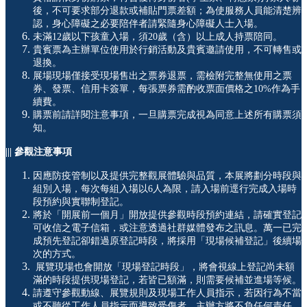
後，不可要求部分退款或補貼門票差額；為使服務人員能清楚辨
認，身心障礙之必要陪伴者請緊隨身心障礙人士入場。
未滿12歲以下孩童入場，須20歲（含）以上成人持票陪同。
貴賓票為主辦單位使用於行銷活動及貴賓邀請使用，不可轉售或
退換。
展場現場僅接受現場售出之票券退票，需檢附完整無使用之票
券、發票、信用卡簽單，每張票券需酌收票面價格之10%作為手
續費。
購票前請詳閱注意事項，一旦購票完成視為同意上述所有購票須
知。
||| 參觀注意事項
因應防疫管制以及提供完整觀展體驗與品質，本展將劃分時段與
組別入場，每次每組入場以6人為限，請入場前逕行完成入場時
段預約與實聯制登記。
將於「開展前一個月」開放提供參觀時段預約連結，請確實登記
可收信之電子信箱，或注意透過社群媒體發布之訊息。萬一已完
成預先登記卻錯過原登記時段，將採用「現場候補登記」後續場
次的方式。
展覽現場也會開放「現場登記時段」，將會視線上登記尚未額
滿的時段提供現場登記，若皆已額滿，則需要候補並進場等候。
請遵守參觀動線、展覽規則及現場工作人員指示，若因行為不當
或不聽從工作人員指示而導致受傷者，主辦方將不負任何責任。