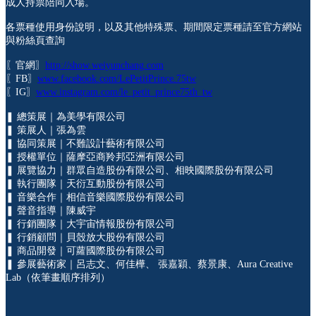
成人持票陪同入場。
各票種使用身份說明，以及其他特殊票、期間限定票種請至官方網站
與粉絲頁查詢
〖官網〗
http://show.weiyunchang.com
〖FB〗
www.facebook.com/LePetitPrince.75tw
〖IG〗
www.instagram.com/le_petit_prince75th_tw
❚ 總策展｜為美學有限公司
❚ 策展人｜張為雲
❚ 協同策展｜不難設計藝術有限公司
❚ 授權單位｜薩摩亞商羚邦亞洲有限公司
❚ 展覽協力｜群眾自造股份有限公司、相映國際股份有限公司
❚ 執行團隊｜天衍互動股份有限公司
❚ 音樂合作｜相信音樂國際股份有限公司
❚ 聲音指導｜陳威宇
❚ 行銷團隊｜大宇宙情報股份有限公司
❚ 行銷顧問｜貝殼放大股份有限公司
❚ 商品開發｜可蘿國際股份有限公司
❚ 參展藝術家｜呂志文、何佳樺、 張嘉穎、蔡景康、Aura Creative
Lab（依筆畫順序排列）