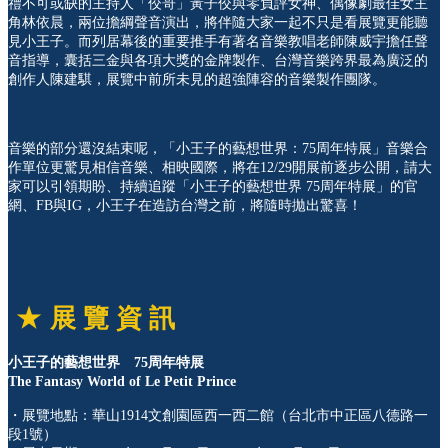
禮不可或缺的主持人「佼哥」黃子佼與零負評女神、偶像劇最佳女主
角林依晨，兩位擔綱聲音演出，將伴隨大家一起不只是看展覽更能聽
見小王子。而列居幕後的重要推手有著名音樂教唱老師陳威宇擔任聲
音指導，囊括三金與各項大獎的金牌製作、台灣音樂跨界最為廣泛的
創作人陳建騏，展覽中前所未見的超強陣容的音樂製作團隊。
音樂的部分還沒結束呢，「小王子的藝想世界：75周年特展」音樂合
作單位更驚見相信音樂、相映國際，將在12/29開展前逐步公開，請大
家可以引領期盼、持續追蹤「小王子的藝想世界 75周年特展」的官
網、FB與IG，小王子在造訪台灣之前，將隨時拋出驚喜！
★
展 覽 資 訊
小王子的藝想世界 75周年特展
The Fantasy World of Le Petit Prince
・展覽地點：華山1914文創園區西一西二館（台北市中正區八德路一
段1號）