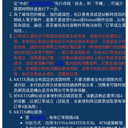
定"中的"
報名預填資料
"先行存檔「姓名」和「手機」，可減少
購票時間快速進行下一步。
為了確保您的權益，強烈建議您，在註冊會員或是結帳時填寫的
聯絡人電子郵件，盡量不要使用Yahoo或Hotmail郵件信箱，以免
因為擋信、漏信，甚至被視為垃圾郵件而無法收到『訂單成立通
知信』。
訂單成立通知信可能因其他因素未能寄達，僅提供交易通知之
用，未收到訂單成立通知信不代表交易沒有成功，又或是刷卡付
款失敗，請於付款期限之內再次嘗試刷卡（即便收到銀行的授權
成功的簡訊或電子郵件），若訂單逾期取消，則表示訂單真的沒
有成立，請再重新訂購。一旦無法確認於網站上的訂單是否交易
成功，請至會員帳戶的"
訂單
"查詢您的消費資料，只要是成功的
訂單，皆會顯示您所消費的票券明細，若查不到您所訂購的票
券，表示交易並未成功，請重新訂票。
KKTIX系統沒有固定的清票時間，只要消費者沒有於期限內完
成付款，未付款的席次就會陸陸續續釋放出來，消費者可隨時留
意網頁或是機台是否有釋出可售票券張數。
於KKTIX網站或全家便利商店購買套票，張數請務必選擇2或4
的倍數，以便訂單成立（請留意，全家便利商店購票或取票每筆
訂單4張為限）。
KKTIX網站購票：
需
加入會員
，每筆訂單限購4張
付款方式：信用卡(VISA/MASTER/JCB)、ATM虛擬帳號