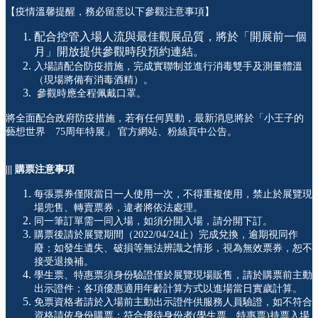
【疫情溫馨提醒，務必留意以下參觀注意事項】
配合控管入場人流與最佳觀展品質，將於「開展前一個
月」開放提供參觀時段預約連結。
入場請配合防疫措施，完成實聯制並進行消毒雙手及測量體溫
（現場將備有消毒酒精）。
參觀時應全程佩戴口罩。
將全面配合政府防疫措施，若有任何異動，最新消息將於「小王子的
藝想世界 75周年特展」 官方網站、粉絲頁中公告。
||| 購票注意事項
每張票券僅限當日一人使用一次，不得重複使用，禁止於展覽現
場兜售、轉賣票券，違者將依法處理。
同一筆訂單需一同入場，如須分開入場，請分開下訂。
購票後請於展覽期間（2022/04/24止）完成兌換，逾期視同作
廢；如發生遺失、破損等無法辨識之情形，視為無效票券，恕不
接受退換補。
學生票、特惠票須身份驗證僅於展覽現場販售，請於購票前主動
出示證件；各項優惠適用年齡計算方式以進場當日實歲計算。
免票資格者請於入場前主動出示證件供服務人員驗證，如不符合
資格請依身份購票；符合優待身份者(學生票、特惠票)持票入場