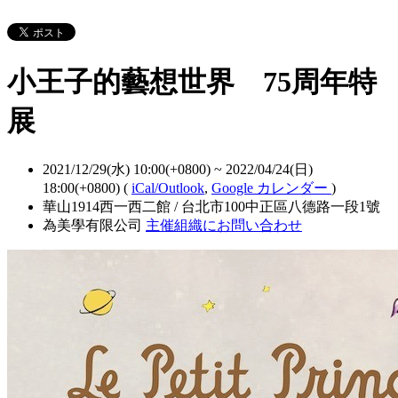
小王子的藝想世界 75周年特
展
2021/12/29(水) 10:00(+0800)
~
2022/04/24(日)
18:00(+0800)
(
iCal/Outlook
,
Google カレンダー
)
華山1914西一西二館 / 台北市100中正區八德路一段1號
為美學有限公司
主催組織にお問い合わせ