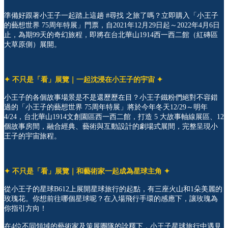
準備好跟著小王子一起踏上這趟 #尋找 之旅了嗎？立即購入「小王子
的藝想世界 75周年特展」門票，自2021年12月29日起～2022年4月6日
止，為期99天的奇幻旅程，即將在台北華山1914西一西二館（紅磚區
大草原側）展開。
✦ 不只是「看」展覽｜一起沈浸在小王子的宇宙 ✦
小王子的各個故事場景是不是還歷歷在目？小王子鐵粉們絕對不容錯
過的「小王子的藝想世界 75周年特展」將於今年冬天12/29～明年
4/24，台北華山1914文創園區西一西二館，打造 5 大故事軸線展區、12
個故事房間，融合經典、藝術與互動設計的劇場式展間，完整呈現小
王子的宇宙旅程。
✦ 不只是「看」展覽｜和藝術家一起成為星球主角 ✦
從小王子的星球B612上展開星球旅行的起點，有三座火山和1朵美麗的
玫瑰花。你想前往哪個星球呢？在入場飛行手環的感應下，讓玫瑰為
你指引方向！
在4位不同領域的藝術家及策展團隊的詮釋下，小王子星球旅行中遇見