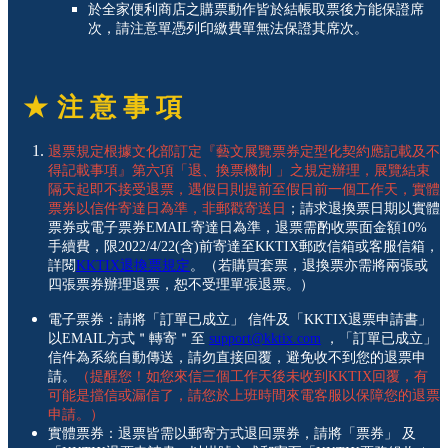
於全家便利商店之購票動作皆於結帳取票後方能保證席
次，請注意單憑列印繳費單無法保證其席次。
★
注 意 事 項
退票規定根據文化部訂定『藝文展覽票券定型化契約應記載及不
得記載事項』第六項「退、換票機制 」之規定辦理，展覽結束
隔天起即不接受退票，遇假日則提前至假日前一個工作天，實體
票券以信件寄達日為準，非郵戳寄送日
；請求退換票日期以實體
票券或電子票券
EMAIL
寄達日為準，退票需酌收票面金額
10%
手續費，限
2022/4/22(
含
)
前寄達至
KKTIX
郵政信箱或客服信箱，
詳閱
KKTIX
退換票規定
。
（若購買套票，退換票亦需將兩張或
四張票券辦理退票，恕不受理單張退票。）
電子票券：請將「訂單已成立」 信件及「KKTIX退票申請書」
以EMAIL方式＂轉寄＂至
support@kktix.com
，「訂單已成立」
信件為系統自動傳送，請勿直接回覆，避免收不到您的退票申
請。
（提醒您！如您來信三個工作天後未收到KKTIX回覆，有
可能是擋信或漏信了，請您於上班時間來電客服以保障您的退票
申請。）
實體票券：退票皆需以郵寄方式退回票券，請將「票券」 及